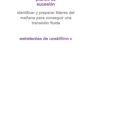
sucesión
identificar y preparar líderes del
mañana para conseguir una
transición fluida
estrategias de upskilling y
reskilling
evolución de habilidades
para asumir retos
comerciales y técnicos
marca
emprendedora
consolidar una reputación
que atrae el mejor talento y
calidad humana del mercado
cultura
escalable